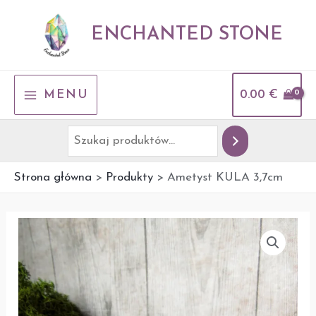
Przejdź
Szukaj
do
ENCHANTED STONE
treści
MAIN
MENU
0.00
€
MENU
Strona główna
Produkty
Ametyst KULA 3,7cm