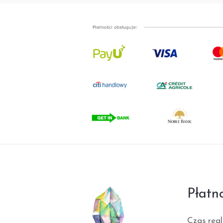
Płatn
Czas real