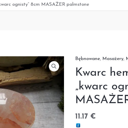
kwarc ognisty” 8cm MASAŻER palmstone
Bębnowane
,
Masażery
,
ilość
Kwarc
Kwarc he
hematytowy
„kwarc og
"kwarc
ognisty"
MASAŻER
8cm
MASAŻER
11.17
€
palmstone