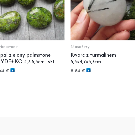
ębnowane
Masażery
pal zielony palmstone
Kwarc z turmalinem
YDEŁKO 4,7-5,3cm 1szt
5,3×4,7×3,7cm
.44
€
8.84
€