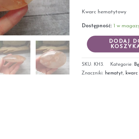
Kwarc hematytowy
Dostępność:
1 w magaz
DODAJ D
KOSZYK
SKU:
KH3.
Kategorie:
B
Znaczniki:
hematyt
,
kwarc