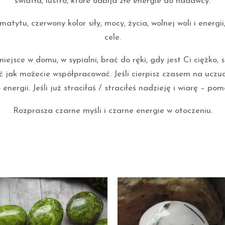
światła, lustro, które odbija złe energie do nadawcy.
tytu, czerwony kolor siły, mocy, życia, wolnej woli i energi
cele.
jsce w domu, w sypialni, brać do ręki, gdy jest Ci ciężko, 
uć jak możecie współpracować. Jeśli cierpisz czasem na uczuc
energii. Jeśli już straciłaś / straciłeś nadzieję i wiarę – po
Rozprasza czarne myśli i czarne energie w otoczeniu.