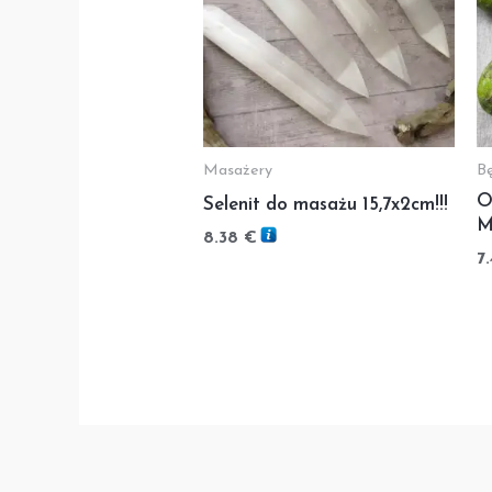
Masażery
B
O
Selenit do masażu 15,7x2cm!!!
M
8.38
€
7