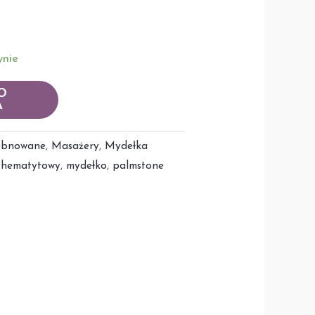
ynie
O
A
ębnowane
,
Masażery
,
Mydełka
 hematytowy
,
mydełko
,
palmstone