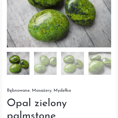
MYDEŁKO
5,5-
6,3cm
1
szt
Bębnowane
,
Masażery
,
Mydełka
Opal zielony
palmstone