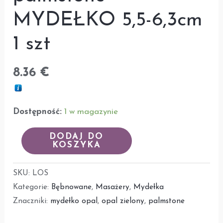
MYDEŁKO 5,5-6,3cm
1 szt
8.36
€
Dostępność:
1 w magazynie
DODAJ DO
KOSZYKA
SKU:
LOS
Kategorie:
Bębnowane
,
Masażery
,
Mydełka
Znaczniki:
mydełko opal
,
opal zielony
,
palmstone