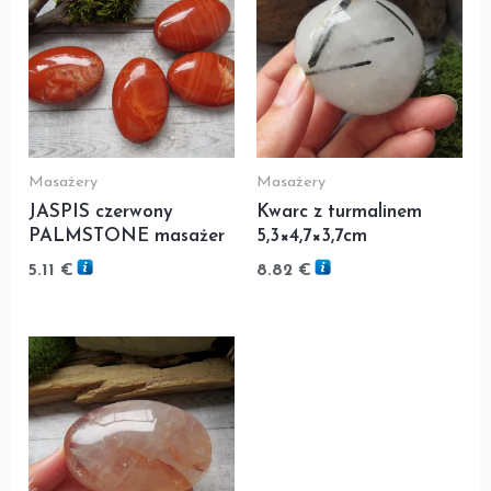
Masażery
Masażery
JASPIS czerwony
Kwarc z turmalinem
PALMSTONE masażer
5,3×4,7×3,7cm
5.11
€
8.82
€