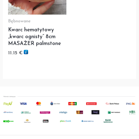
Bębnowane
Kwarc hematytowy
„kwarc ognisty” 8cm
MASAŻER palmstone
11.15
€