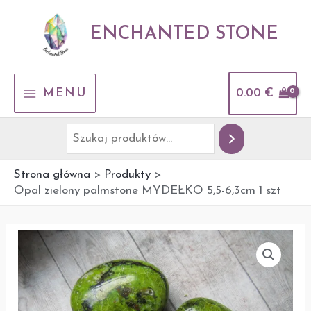
Przejdź
Szukaj
do
ENCHANTED STONE
treści
MAIN
MENU
0.00
€
MENU
Strona główna
Produkty
Opal zielony palmstone MYDEŁKO 5,5-6,3cm 1 szt
ilość
Opal
zielony
palmstone