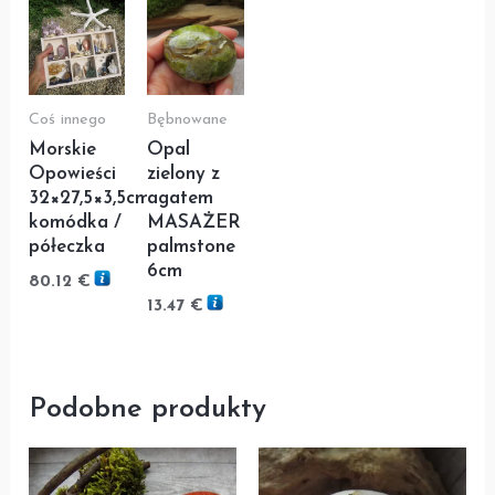
Coś innego
Bębnowane
Morskie
Opal
Opowieści
zielony z
32×27,5×3,5cm
agatem
komódka /
MASAŻER
półeczka
palmstone
6cm
80.12
€
13.47
€
Podobne produkty