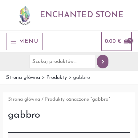
Przejdź
Szukaj
do
ENCHANTED STONE
treści
MAIN
MENU
0.00
€
MENU
Strona główna
Produkty
gabbro
Strona główna
/ Produkty oznaczone “gabbro”
gabbro