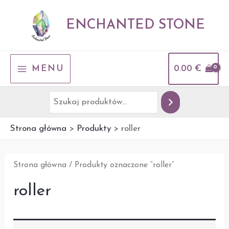
Przejdź
Szukaj
do
ENCHANTED STONE
treści
MAIN
MENU
0.00
€
MENU
Strona główna
Produkty
roller
Strona główna
/ Produkty oznaczone “roller”
roller