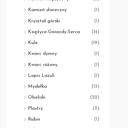
Kamień słoneczny
(1)
Kryształ górski
(1)
Księżyce-Gwiazdy-Serca
(14)
Kule
(19)
Kwarc dymny
(1)
Kwarc różowy
(1)
Lapis Lazuli
(1)
Mydełka
(13)
Obeliski
(52)
Plastry
(11)
Rubin
(1)