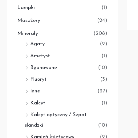
Lampki
(1)
Masażery
(24)
Minerały
(208)
Agaty
(2)
Ametyst
(1)
Bębnowane
(10)
Fluoryt
(3)
Inne
(27)
Kalcyt
(1)
Kalcyt optyczny / Szpat
islandzki
(10)
Kamień księżycowy
(2)