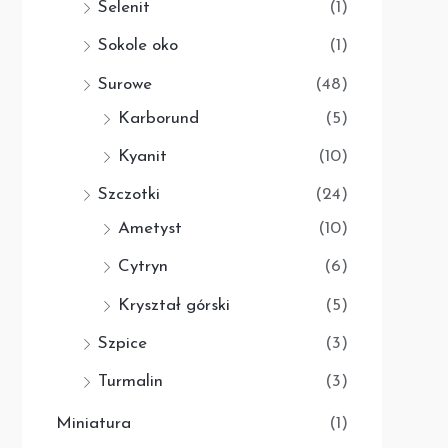
Selenit
(1)
Sokole oko
(1)
Surowe
(48)
Karborund
(5)
Kyanit
(10)
Szczotki
(24)
Ametyst
(10)
Cytryn
(6)
Kryształ górski
(5)
Szpice
(3)
Turmalin
(3)
Miniatura
(1)